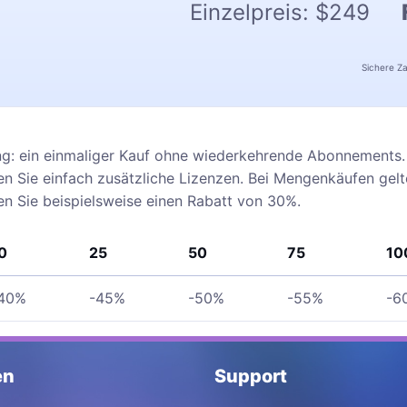
Einzelpreis:
$249
Sichere Z
ng: ein einmaliger Kauf ohne wiederkehrende Abonnements. 
 Sie einfach zusätzliche Lizenzen. Bei Mengenkäufen gel
ten Sie beispielsweise einen Rabatt von 30%.
0
25
50
75
10
40%
-45%
-50%
-55%
-6
en
Support